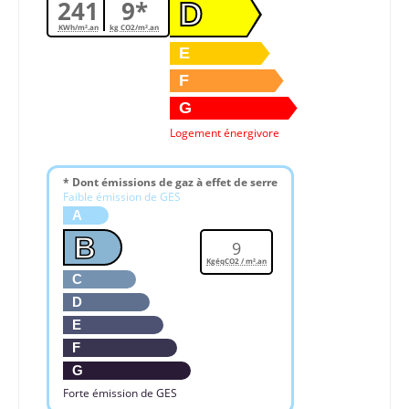
241
9*
D
KWh/m².an
kg CO2/m².an
E
F
G
Logement énergivore
* Dont émissions de gaz à effet de serre
Faible émission de GES
A
B
9
KgéqCO2 / m².an
C
D
E
F
G
Forte émission de GES